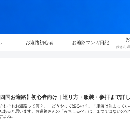
お
ル
お遍路初心者
お遍路マンガ日記
【四国お遍路】初心者向け｜巡り方・服装・参拝まで詳
そもそもお遍路って何？」「どうやって巡るの？」「服装は決まってい
んあると思います。お遍路さんの「みちしるべ」は、１つではないので
すよね...