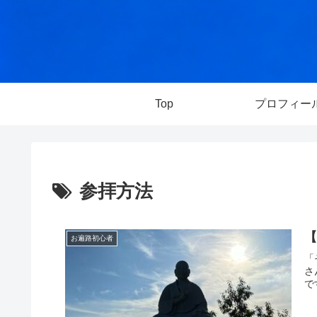
Top
プロフィー
参拝方法
お遍路初心者
「
さ
で