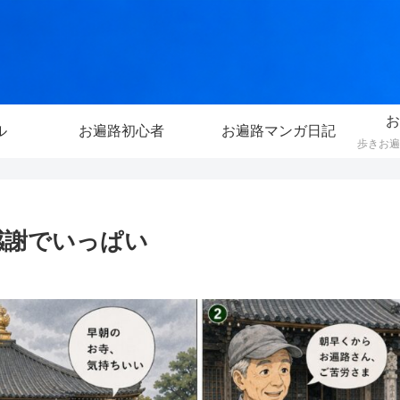
お
ル
お遍路初心者
お遍路マンガ日記
感謝でいっぱい