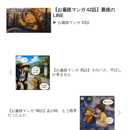
ダンスチームの先生「伊予の超人YUTA」
が率いる生徒さんやご両親とも交流！予
【お遍路マンガ 42話】最後の
お遍路マンガ日記
定外の日ほど、旅っ...
LINE
▶︎ お遍路マンガ 43話
【お遍路マンガ 36話】そのバス、平日し
か来ません
【お遍路マンガ 38話】あの時、もう限界
だったんだ