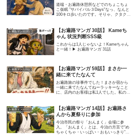
道端・お遍路休憩所などでのちょこちょ
こ仮眠 ”サバイバル３Days"なっ、なんと
100キロ歩いたのです。そりゃ、クタクタ
ですよ。お遍路って、歩くことだけじゃ
なくて、相手を気づかう旅でもあるかも
しれません。そして、自分自身にも、ち
【お遍路マンガ 30話】 Kameち
お遍路マンガ日記
ゃんと優しく...
ゃん 状況判断SSS級
これからは1人じゃないよ！Kameちゃん
と一緒！▶︎ お遍路マンガ 31話
【お遍路マンガ 59話】まさか一
お遍路マンガ日記
緒に来てたなんて
お遍路旅の珍事件でした！まさか宿から
一緒に来てたなんてねーラッキーなこと
に、店内のお客様は私1人でした。私の大
好きな和食、とっても美味しかったで
す！大変お騒がせ致しました。一人歩き
の初日、ムカデと一緒にスタートしまし
【お遍路マンガ 14話】お遍路さ
お遍路マンガ日記
た！朝食：Cafe森と山...
んから夏祭りに参加
今治市民の祭り「おんまく」会場に参
入。「おんまく」とは、今治の方言で“め
ちゃくちゃ・いっぱい・おもいっきり”と
いう意味の言葉です。キッズストリート