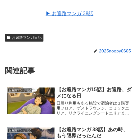
▶︎ お遍路マンガ 38話
お遍路マンガ日記
2025noopy0605
関連記事
【お遍路マンガ15話】お遍路、ダ
お遍路マンガ日記
メになる日
日帰り利用もある施設で宿泊者は３階専
用フロア。ゲストラウンジ、コミックエ
リア、リクライニングシートエリアまで
ある。無料マッサージチェアまで完備。
寝る場所は男女共有の２段ベッド。最初
は少し気になったけど、横になれるなら
【お遍路マンガ 38話】あの時、
お遍路マンガ日記
文句なしだね。宿泊先：し...
もう限界だったんだ