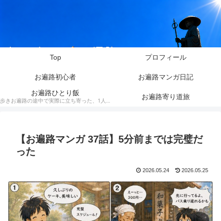
Top
プロフィール
お遍路初心者
お遍路マンガ日記
お遍路ひとり飯
お遍路寄り道旅
歩きお遍路の途中で実際に立ち寄った、1人でも入りやすいお店を紹介しています。料理の写真や動画とともに、お遍路ならではの目線で食事やお店の雰囲気をお伝えします。
【お遍路マンガ 37話】5分前までは完璧だ
った
2026.05.24
2026.05.25