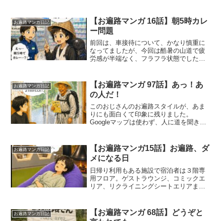
いう意味の言葉です。キッズストリート
ダンスチームの先生「伊予の超人YUTA」
が率いる生徒さんやご両親とも交流！予
【お遍路マンガ 16話】朝5時カレ
お遍路マンガ日記
定外の日ほど、旅っ...
ー問題
前回は、車接待について、かなり慎重に
なってましたが、今回は酷暑の山道で疲
労感が半端なく、フラフラ状態でした。
疲労で判断が変わるのです。即レス「乗
ります！」前回とは別人！▶︎ お遍路マン
ガ 17話
【お遍路マンガ 97話】あっ！あ
お遍路マンガ日記
の人だ！
このおじさんのお遍路スタイルが、あま
りにも面白くて印象に残りました。
Googleマップは使わず、人に道を聞きな
がら歩くお遍路初めての昭和おじちゃ
ん。お遍路の皆さんは「黄色いお遍路マ
ップブック」を持ってますが、私は違う
【お遍路マンガ15話】お遍路、ダ
お遍路マンガ日記
出版社からのお遍路マップ...
メになる日
日帰り利用もある施設で宿泊者は３階専
用フロア。ゲストラウンジ、コミックエ
リア、リクライニングシートエリアまで
ある。無料マッサージチェアまで完備。
寝る場所は男女共有の２段ベッド。最初
は少し気になったけど、横になれるなら
【お遍路マンガ 68話】どうぞと
お遍路マンガ日記
文句なしだね。宿泊先：し...