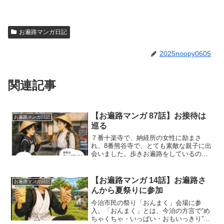
お遍路マンガ日記
2025noopy0605
関連記事
【お遍路マンガ 87話】お接待は
お遍路マンガ日記
巡る
７番十楽寺で、納経所の女性に励まさ
れ、8番熊谷寺で、とても素敵な親子に出
会いました。歩きお遍路をしているのは
45歳くらいの娘さん。ご両親と柴犬ちゃ
んは車で巡りながら、娘さんの様子を見
守っています。ご両親は歩きお遍路の経
【お遍路マンガ 14話】お遍路さ
お遍路マンガ日記
験はないそうですが、娘...
んから夏祭りに参加
今治市民の祭り「おんまく」会場に参
入。「おんまく」とは、今治の方言で“め
ちゃくちゃ・いっぱい・おもいっきり”と