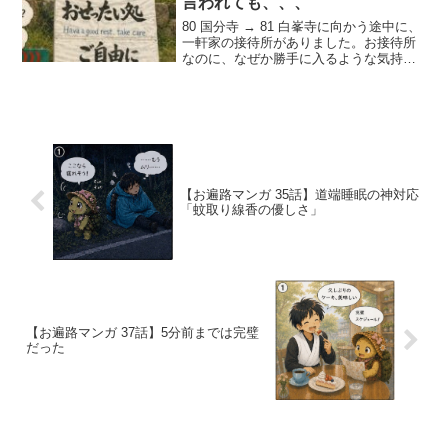
言われても、、、
80 国分寺 → 81 白峯寺に向かう途中に、
一軒家の接待所がありました。お接待所
なのに、なぜか勝手に入るような気持ち
になってしまいました。下の写真は、81
白峰寺（しろみねじ）→ 82 根香寺（ねご
ろじ）に向かう山道にて【景子ちゃんの
接待...
【お遍路マンガ 35話】道端睡眠の神対応
「蚊取り線香の優しさ」
【お遍路マンガ 37話】5分前までは完璧
だった