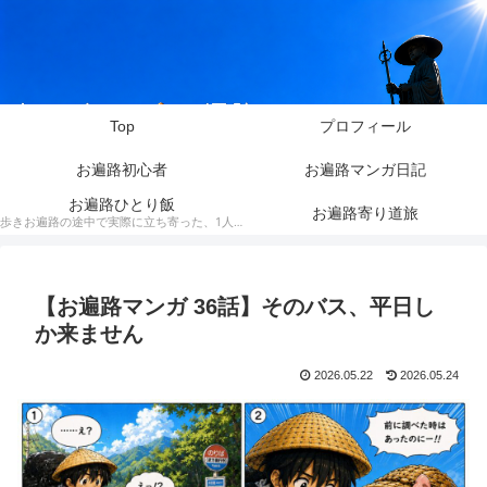
Top
プロフィール
お遍路初心者
お遍路マンガ日記
お遍路ひとり飯
お遍路寄り道旅
歩きお遍路の途中で実際に立ち寄った、1人でも入りやすいお店を紹介しています。料理の写真や動画とともに、お遍路ならではの目線で食事やお店の雰囲気をお伝えします。
【お遍路マンガ 36話】そのバス、平日し
か来ません
2026.05.22
2026.05.24