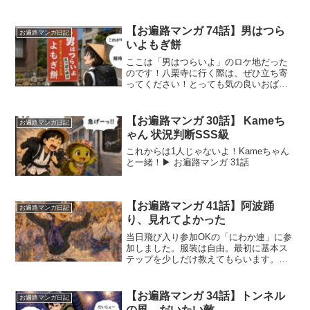
ず。さらにサービスでソフトクリームま
で。しかも写真撮られる。青春の防音性
能はかなり低め。ルート：宿 → 別格10西
【お遍路マンガ 74話】男はつら
お遍路マンガ日記
山興隆寺 → 別格...
いよもぎ餅
ここは「男はつらいよ」のロケ地だった
のです！八栗寺に行く際は、ぜひ立ち寄
ってください！とっても気の良いおばち
ゃんとお話しできます。ー よもぎ餅の樫
原福善商店 ーお店のおばちゃんからのお
接待MITSUYA CIDER ありがとうござい
【お遍路マンガ 30話】 Kameち
お遍路マンガ日記
ます▶︎...
ゃん 状況判断SSS級
これからは1人じゃないよ！Kameちゃん
と一緒！▶︎ お遍路マンガ 31話
【お遍路マンガ 41話】阿波踊
お遍路マンガ日記
り、見れてよかった
当日飛び入り参加OKの「にわか連」に参
加しました。服装は自由。最初に基本ス
テップを少しだけ教えてもらいます。数
十分後には “うまい下手より、楽しんだ
もん勝ち！”みたいな空気に飲み込まれ
て、気づけば夢中で踊っていました。し
【お遍路マンガ 34話】トンネル
お遍路マンガ日記
かも私の前には、本物...
の風、だいたい敵