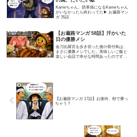
Kameちゃん、防寒係になるKameちゃん
がいなかったら終わってた▶︎ お遍路マン
ガ 35話
【お遍路マンガ 58話】汗かいた
お遍路マンガ日記
日の優勝メシ
金刀比羅宮を歩き切った後の骨付鳥は、
まさに優勝メシでした。美味しいご飯と
楽しい会話で幸せな時間あったのです
が、この後Kameちゃんが帰ってしまうこ
とを思うと少し複雑な気持ちに。楽しさ
と寂しさが入り混じる、そんな琴平の夜
でした。夕食：さぬき名...
【お遍路マンガ 17話】お接待、秒で乗っ
ちゃう？