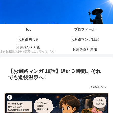
Top
プロフィール
お遍路初心者
お遍路マンガ日記
お遍路ひとり飯
お遍路寄り道旅
歩きお遍路の途中で実際に立ち寄った、1人でも入りやすいお店を紹介しています。料理の写真や動画とともに、お遍路ならではの目線で食事やお店の雰囲気をお伝えします。
【お遍路マンガ 18話】遅延３時間。それ
でも道後温泉へ！
2026.05.17