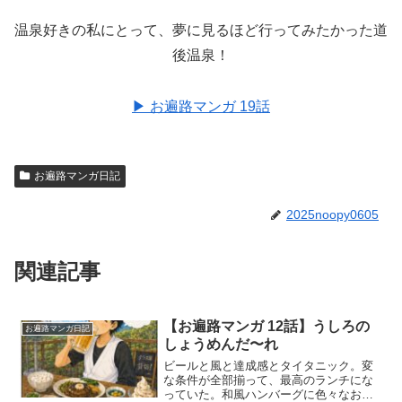
温泉好きの私にとって、夢に見るほど行ってみたかった道
後温泉！
▶︎ お遍路マンガ 19話
お遍路マンガ日記
2025noopy0605
関連記事
【お遍路マンガ 12話】うしろの
お遍路マンガ日記
しょうめんだ〜れ
ビールと風と達成感とタイタニック。変
な条件が全部揃って、最高のランチにな
っていた。和風ハンバーグに色々なおか